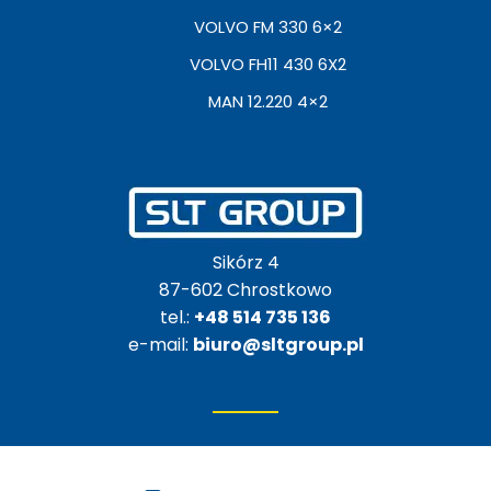
VOLVO FM 330 6×2
VOLVO FH11 430 6X2
MAN 12.220 4×2
Sikórz 4
87-602 Chrostkowo
tel.:
+48 514 735 136
e-mail:
biuro@sltgroup.pl