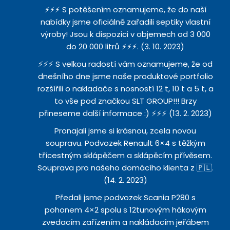
⚡⚡⚡ S potěšením oznamujeme, že do naší
nabídky jsme oficiálně zařadili septiky vlastní
výroby! Jsou k dispozici v objemech od 3 000
do 20 000 litrů ⚡⚡⚡. (3. 10. 2023)
⚡️⚡️⚡️ S velkou radostí vám oznamujeme, že od
dnešního dne jsme naše produktové portfolio
rozšířili o nakladače s nosností 12 t, 10 t a 5 t, a
to vše pod značkou SLT GROUP!!! Brzy
přineseme další informace :) ⚡️⚡️⚡️ (13. 2. 2023)
Pronajali jsme si krásnou, zcela novou
soupravu. Podvozek Renault 6×4 s těžkým
třícestným sklápěčem a sklápěcím přívěsem.
Souprava pro našeho domácího klienta z 🇵🇱.
(14. 2. 2023)
Předali jsme podvozek Scania P280 s
pohonem 4×2 spolu s 12tunovým hákovým
zvedacím zařízením a nakládacím jeřábem